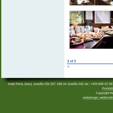
1 of 2
››
Hotel Perla Jizery, Josefův Důl 187, 468 44 Josefův Důl, tel.: +420 606 02 09
Prohláš
Copyright Ho
webdesign, webhosting