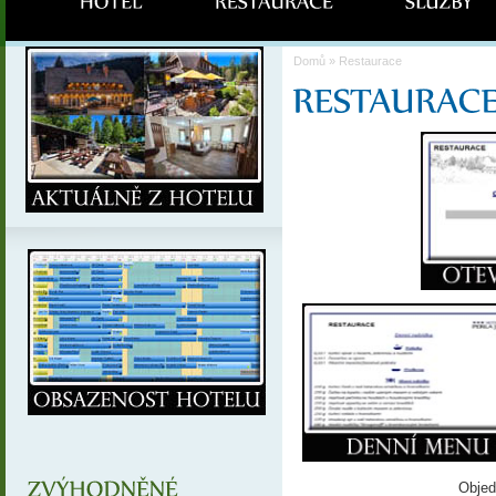
Domů
» Restaurace
Objed