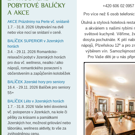
+420 606 02 0957
Pro více než 6 osob telefoni
AKCE Prázdniny na Perle vč. snídaně
Útulná a stylová hotelová res
1.7. - 31.8. 2026 Ubytování na dvě
a akváriem s našimi rybími 
nebo více nocí se snídaní v ceně.
světové kuchyně. Věříme, že
dosyta pochutnáte. K pití nab
BALÍČEK SUPERIOR v Jizerských
nápojů, Plzeňskou 12º a pro z
horách
výběrem vín. Samozřejmostí
3.4. - 29.11. 2026 Romanticko-
Pro Vaše děti je u nás při
relaxační pobyt v Jizerských horách
pro dva vč. wellness, nealko / alko
nápojů, romantického posezení s
občerstvením a zapůjčením koloběžek
BALÍČEK Jizerské hory pro seniory
16.4. - 29.11. 2026 Balíček pro seniory
55+
BALÍČEK Léto v Jizerských horách
1.7. - 31.8. 2026 Vaše letní dovolená
vč. polopenze v Jizerkách, na kole či
pěšky za krásami a památkami
Jizerských hor, možnost grilování nebo
táboráku, wellness aktivity, to vše za
zvýhodněnou cenu.