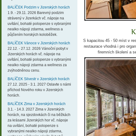
BALÍČEK Podzim v Jizerských horách
1.9. - 29.11. 2026 Barevný podzim
strávený v Jizerkách vč. nápoje na
uvítání, bohaté polopenze s vybranými
nealko nápoji zdarma, wellness a
půjčením horských koloběžek.
S kapacitou 45 - 50 míst v re
BALÍČEK Vánoce v Jizerských horách
restaurace vhodná i pro orga
22.12. - 27.12. 2026 Vánoční pobyt v
firemních školení a s
Jizerských horách vč. nápoje na
uvítání, bohaté polopenze s vybranými
nealko nápoji zdarma a wellness za
zvýhodněnou cenu.
BALÍČEK Silvestr v Jizerských horách
27.12. 2025 - 3.1. 2027 Oslavte s námi
příchod Nového roku v Jizerských
horách.
BALÍČEK Zima v Jizerských horách
3.1. - 14.3. 2027 Zima v Jizerských
horách, na sjezdovkách či na běžkách
za krásami Jizerských hor vč. nápoje
na uvítání, bohaté polopenze s
vybranými nealko nápoji zdarma,