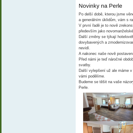
Novinky na Perle  
Po delší době, kterou jsme věn
a generálním úklidům, vám s ra
V první řadě je to nově zrekons
především jako novomanželské
Další změny se týkají hotelov
dovybavených a zmodernizovanýc
nevidí.
A nakonec naše nově postavená 
Před námi je teď náročné období
svatby. 
Další vylepšení už ale máme v h
vámi podělíme.
Budeme se těšit na vaše názory
Perle.