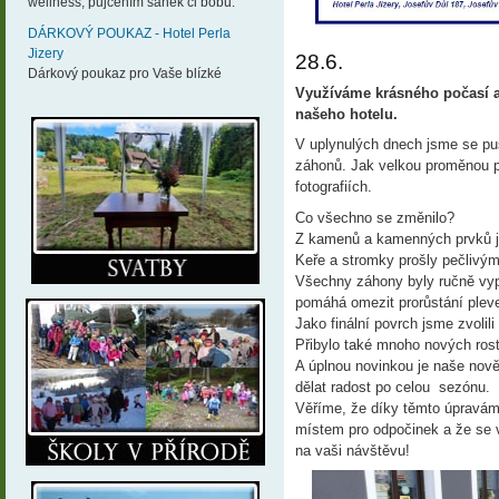
wellness, půjčením sáněk či bobů.
DÁRKOVÝ POUKAZ - Hotel Perla
Jizery
28.6.
Dárkový poukaz pro Vaše blízké
Využíváme krásného počasí a
našeho hotelu.
V uplynulých dnech jsme se pu
záhonů. Jak velkou proměnou p
fotografiích.
Co všechno se změnilo?
Z kamenů a kamenných prvků jsm
Keře a stromky prošly pečlivým
Všechny záhony byly ručně vypl
pomáhá omezit prorůstání pleve
Jako finální povrch jsme zvolil
Přibylo také mnoho nových rost
A úplnou novinkou je naše nov
dělat radost po celou
sezónu.
Věříme, že díky těmto úpravám 
místem pro odpočinek a že se 
na vaši návštěvu!