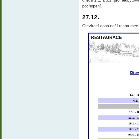
dnech 2.1. a 3.1. pro neubytov
pochopení. 
27.12.
Otevírací doba naší restaurace