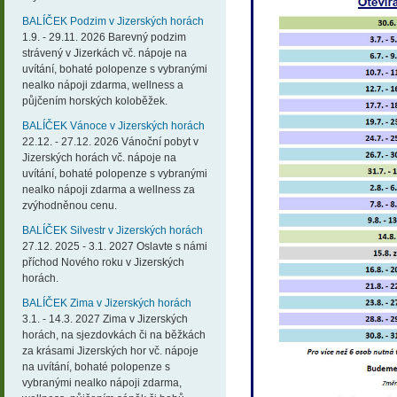
BALÍČEK Podzim v Jizerských horách
1.9. - 29.11. 2026 Barevný podzim
strávený v Jizerkách vč. nápoje na
uvítání, bohaté polopenze s vybranými
nealko nápoji zdarma, wellness a
půjčením horských koloběžek.
BALÍČEK Vánoce v Jizerských horách
22.12. - 27.12. 2026 Vánoční pobyt v
Jizerských horách vč. nápoje na
uvítání, bohaté polopenze s vybranými
nealko nápoji zdarma a wellness za
zvýhodněnou cenu.
BALÍČEK Silvestr v Jizerských horách
27.12. 2025 - 3.1. 2027 Oslavte s námi
příchod Nového roku v Jizerských
horách.
BALÍČEK Zima v Jizerských horách
3.1. - 14.3. 2027 Zima v Jizerských
horách, na sjezdovkách či na běžkách
za krásami Jizerských hor vč. nápoje
na uvítání, bohaté polopenze s
vybranými nealko nápoji zdarma,