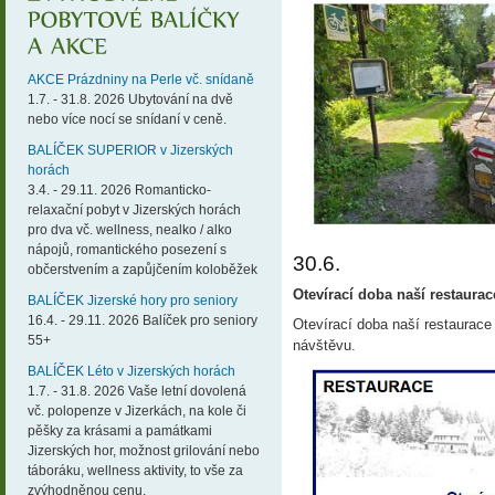
AKCE Prázdniny na Perle vč. snídaně
1.7. - 31.8. 2026 Ubytování na dvě
nebo více nocí se snídaní v ceně.
BALÍČEK SUPERIOR v Jizerských
horách
3.4. - 29.11. 2026 Romanticko-
relaxační pobyt v Jizerských horách
pro dva vč. wellness, nealko / alko
nápojů, romantického posezení s
30.6.
občerstvením a zapůjčením koloběžek
Otevírací doba naší restaurace
BALÍČEK Jizerské hory pro seniory
16.4. - 29.11. 2026 Balíček pro seniory
Otevírací doba naší restaurace
55+
návštěvu.
BALÍČEK Léto v Jizerských horách
1.7. - 31.8. 2026 Vaše letní dovolená
vč. polopenze v Jizerkách, na kole či
pěšky za krásami a památkami
Jizerských hor, možnost grilování nebo
táboráku, wellness aktivity, to vše za
zvýhodněnou cenu.