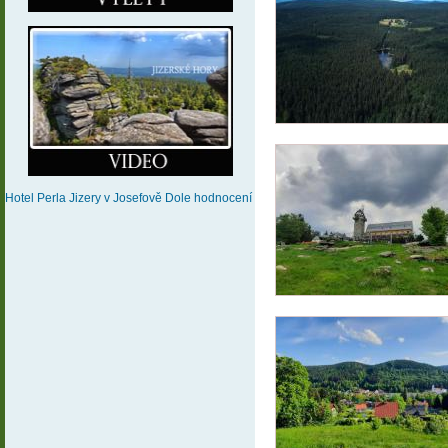
Hotel Perla Jizery
v Josefově Dole
hodnocení