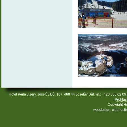
Hotel Perla Jizery, Josefův Důl 187, 468 44 Josefův Důl, tel.: +420 606 02 09
Prohláš
Copyright Ho
webdesign, webhosting