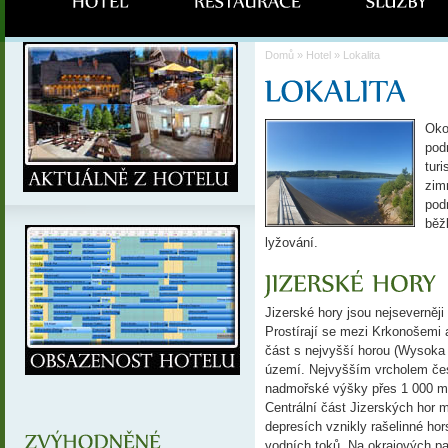
Domů
»
Hotel
» Lokalita
Oko
podm
tur
zim
pod
běž
lyžování.
Jizerské hory jsou nejseverněj
Prostírají se mezi Krkonošemi 
část s nejvyšší horou (Wysoka
území. Nejvyšším vrcholem čes
nadmořské výšky přes 1 000 m d
Centrální část Jizerských hor m
depresích vznikly rašelinné hor
vodních toků. Na okrajových p