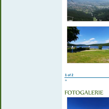
1 of 2
››