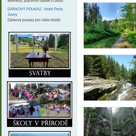
wellness, půjčením sáněk či bobů.
DÁRKOVÝ POUKAZ - Hotel Perla
Jizery
Dárkový poukaz pro Vaše blízké