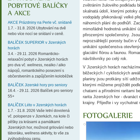
zvětráním žulového podkladu bi
skalnatá údolí, kterými potoky 
vodopády překonávají velké př
AKCE Prázdniny na Perle vč. snídaně
náhorních plání do podhůří. Za
1.7. - 31.8. 2026 Ubytování na dvě
mimořádně hodnotná unikátní 
nebo více nocí se snídaní v ceně.
přirozenými společenstvy. Jsou
nejrozsáhlejší porosty bučin v
BALÍČEK SUPERIOR v Jizerských
unikátní společenstva otevřenýc
horách
glaciální flórou a faunou. Roman
3.4. - 29.11. 2026 Romanticko-
návštěvníky po celý rok.
relaxační pobyt v Jizerských horách
pro dva vč. wellness, nealko / alko
V Jizerských horách nacházíme
nápojů, romantického posezení s
běžeckých / cyklistických areá
občerstvením a zapůjčením koloběžek
planiny jsou protkány sítí udrž
kterými můžeme projíždět podl
BALÍČEK Jizerské hory pro seniory
16.4. - 29.11. 2026 Balíček pro seniory
chatami a přírodními raritami b
55+
rarita Jizerských hor - dvanáct
krajiny. Přijeďte i vy vychutna
BALÍČEK Léto v Jizerských horách
1.7. - 31.8. 2026 Vaše letní dovolená
vč. polopenze v Jizerkách, na kole či
pěšky za krásami a památkami
Jizerských hor, možnost grilování nebo
táboráku, wellness aktivity, to vše za
zvýhodněnou cenu.