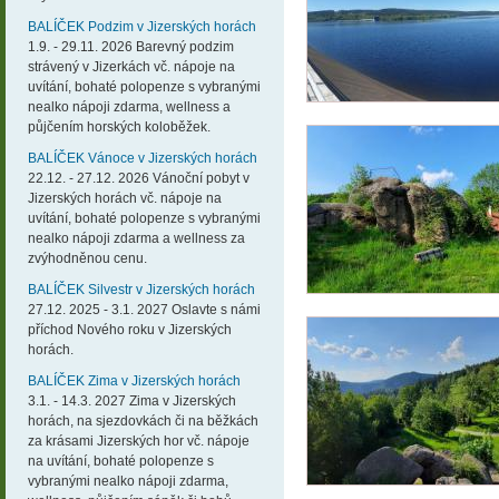
BALÍČEK Podzim v Jizerských horách
1.9. - 29.11. 2026 Barevný podzim
strávený v Jizerkách vč. nápoje na
uvítání, bohaté polopenze s vybranými
nealko nápoji zdarma, wellness a
půjčením horských koloběžek.
BALÍČEK Vánoce v Jizerských horách
22.12. - 27.12. 2026 Vánoční pobyt v
Jizerských horách vč. nápoje na
uvítání, bohaté polopenze s vybranými
nealko nápoji zdarma a wellness za
zvýhodněnou cenu.
BALÍČEK Silvestr v Jizerských horách
27.12. 2025 - 3.1. 2027 Oslavte s námi
příchod Nového roku v Jizerských
horách.
BALÍČEK Zima v Jizerských horách
3.1. - 14.3. 2027 Zima v Jizerských
horách, na sjezdovkách či na běžkách
za krásami Jizerských hor vč. nápoje
na uvítání, bohaté polopenze s
vybranými nealko nápoji zdarma,