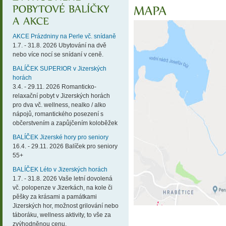
AKCE Prázdniny na Perle vč. snídaně
1.7. - 31.8. 2026 Ubytování na dvě
nebo více nocí se snídaní v ceně.
BALÍČEK SUPERIOR v Jizerských
horách
3.4. - 29.11. 2026 Romanticko-
relaxační pobyt v Jizerských horách
pro dva vč. wellness, nealko / alko
nápojů, romantického posezení s
občerstvením a zapůjčením koloběžek
BALÍČEK Jizerské hory pro seniory
16.4. - 29.11. 2026 Balíček pro seniory
55+
BALÍČEK Léto v Jizerských horách
1.7. - 31.8. 2026 Vaše letní dovolená
vč. polopenze v Jizerkách, na kole či
pěšky za krásami a památkami
Jizerských hor, možnost grilování nebo
táboráku, wellness aktivity, to vše za
zvýhodněnou cenu.