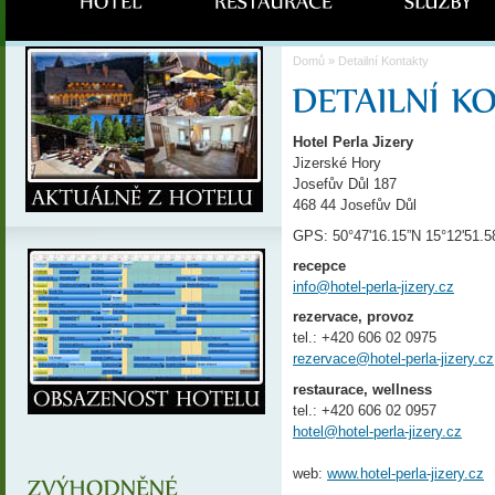
Domů
» Detailní Kontakty
Hotel Perla Jizery
Jizerské Hory
Josefův Důl 187
468 44 Josefův Důl
GPS: 50°47'16.15”N 15°12'51.5
recepce
info@hotel-perla-jizery.cz
rezervace, provoz
tel.: +420 606 02 0975
rezervace@hotel-perla-jizery.cz
restaurace, wellness
tel.: +420 606 02 0957
hotel@hotel-perla-jizery.cz
web:
www.hotel-perla-jizery.cz