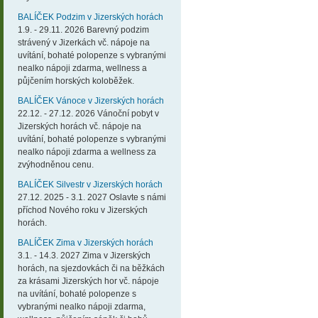
BALÍČEK Podzim v Jizerských horách
1.9. - 29.11. 2026 Barevný podzim
strávený v Jizerkách vč. nápoje na
uvítání, bohaté polopenze s vybranými
nealko nápoji zdarma, wellness a
půjčením horských koloběžek.
BALÍČEK Vánoce v Jizerských horách
22.12. - 27.12. 2026 Vánoční pobyt v
Jizerských horách vč. nápoje na
uvítání, bohaté polopenze s vybranými
nealko nápoji zdarma a wellness za
zvýhodněnou cenu.
BALÍČEK Silvestr v Jizerských horách
27.12. 2025 - 3.1. 2027 Oslavte s námi
příchod Nového roku v Jizerských
horách.
BALÍČEK Zima v Jizerských horách
3.1. - 14.3. 2027 Zima v Jizerských
horách, na sjezdovkách či na běžkách
za krásami Jizerských hor vč. nápoje
na uvítání, bohaté polopenze s
vybranými nealko nápoji zdarma,