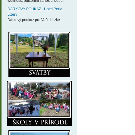
wellness, půjčením sáněk či bobů.
DÁRKOVÝ POUKAZ - Hotel Perla
Jizery
Dárkový poukaz pro Vaše blízké